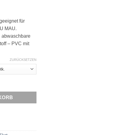
geeignet für
MAU MAU.
d abwaschbare
off – PVC mit
ZURÜCKSETZEN
32 Premium Karten, wasserfest & langlebig – Französisches Bild |
KORB