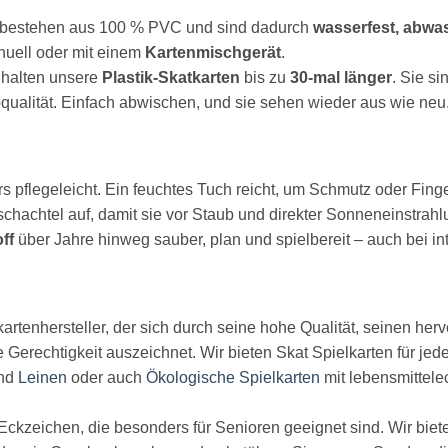
bestehen aus 100 % PVC und sind dadurch
wasserfest, abwa
nuell oder mit einem
Kartenmischgerät
.
 halten unsere
Plastik-Skatkarten
bis zu
30-mal länger
. Sie si
bqualität. Einfach abwischen, und sie sehen wieder aus wie neu
s pflegeleicht. Ein feuchtes Tuch reicht, um Schmutz oder Fin
schachtel auf, damit sie vor Staub und direkter Sonneneinstrahl
ff
über Jahre hinweg sauber, plan und spielbereit – auch bei in
kartenhersteller, der sich durch seine hohe Qualität, seinen h
 Gerechtigkeit auszeichnet. Wir bieten Skat Spielkarten für j
nd
Leinen
oder auch
Ökologische Spielkarten
mit lebensmittele
ckzeichen, die besonders für Senioren geeignet sind. Wir biete