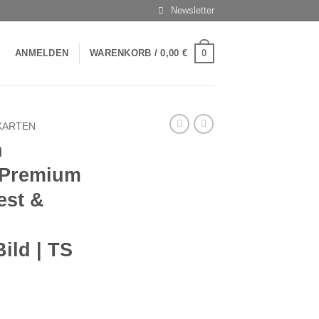
Newsletter
0
ANMELDEN
WARENKORB /
0,00
€
KARTEN
n
2 Premium
est &
ild | TS