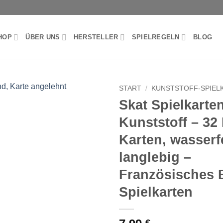
HOP
ÜBER UNS
HERSTELLER
SPIELREGELN
BLOG
START
/
KUNSTSTOFF-SPIEL
Skat Spielkarte
Kunststoff – 3
Karten, wasserf
langlebig –
Französisches B
Spielkarten
€