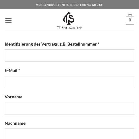
Zum
VERSANDKOSTENFREIE LIEFERUNG AB 35€
Inhalt
springen
0
Identifizierung des Vertrags, z.B. Bestellnummer
*
E-Mail
*
E-
Vorname
Mail
(wiederholen)
*
Nachname