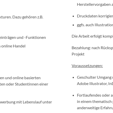
Herstellervorgaben 
Druckdaten korrigie
kturen. Dazu gehören z.B.
ggfs. auch Illustrati
Die Arbeit erfolgt komp
einträgen und -Funktionen
m online Handel
Bezahlung: nach Rücksp
Projekt
Voraussetzungen:
Geschulter Umgang m
en und online basierten
Adobe Illustrator, In
en oder Studentinnen einer
Fortlaufendes oder 
in einem thematisch 
ewerbung mit Lebenslauf unter
anderweitige Erfahru