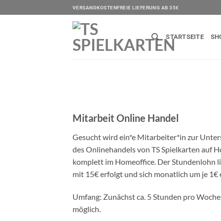
Zum
VERSANDKOSTENFREIE LIEFERUNG AB 35€
Inhalt
springen
STARTSEITE
SH
Mitarbeit Online Handel
Gesucht wird ein*e Mitarbeiter*in zur Unte
des Onlinehandels von TS Spielkarten auf Ho
komplett im Homeoffice. Der Stundenlohn lie
mit 15€ erfolgt und sich monatlich um je 1€
Umfang: Zunächst ca. 5 Stunden pro Woche, 
möglich.