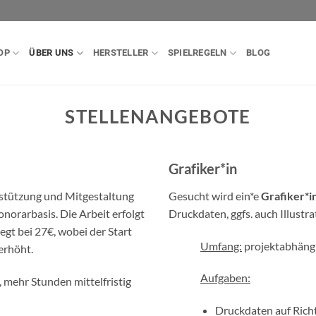
OP
ÜBER UNS
HERSTELLER
SPIELREGELN
BLOG
STELLENANGEBOTE
Grafiker*in
rstützung und Mitgestaltung
Gesucht wird ein*e
Grafiker*i
norarbasis. Die Arbeit erfolgt
Druckdaten, ggfs. auch Illustra
gt bei 27€, wobei der Start
Umfang:
projektabhängi
 erhöht.
Aufgaben:
mehr Stunden mittelfristig
Druckdaten auf Richt