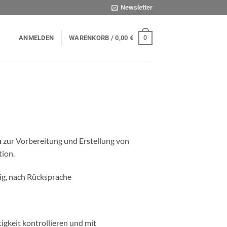
Newsletter
0
ANMELDEN
WARENKORB /
0,00
€
n
zur Vorbereitung und Erstellung von
tion.
g, nach Rücksprache
igkeit kontrollieren und mit