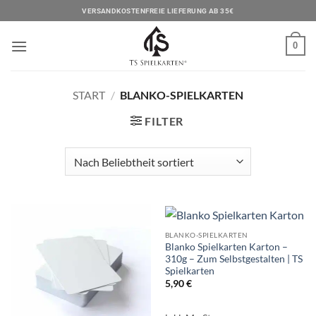
Zum
VERSANDKOSTENFREIE LIEFERUNG AB 35€
Inhalt
springen
0
START
/
BLANKO-SPIELKARTEN
FILTER
BLANKO-SPIELKARTEN
Blanko Spielkarten Karton –
310g – Zum Selbstgestalten | TS
Spielkarten
5,90
€