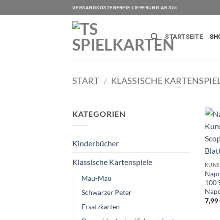
Zum
VERSANDKOSTENFREIE LIEFERUNG AB 35€
Inhalt
springen
STARTSEITE
SH
START
/
KLASSISCHE KARTENSPIE
KATEGORIEN
Kinderbücher
Klassische Kartenspiele
KUNS
Napo
Mau-Mau
100 
Napol
Schwarzer Peter
7,99
Ersatzkarten