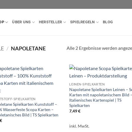
OP
ÜBER UNS
HERSTELLER
SPIELREGELN
BLOG
Alle 2 Ergebnisse werden angeze
LE
/
NAPOLETANE
LEINEN-SPIELKARTEN
Napoletane Spielkarten Leinen – 
Karten mit napoletanischem Bild 
TSTOFF-SPIELKARTEN
Italienisches Kartenspiel | TS
letane Spielkarten Kunststoff –
Spielkarten
% Wasserfeste Scopa Karten –
7,49
€
etanisches Bild | TS Spielkarten
€
inkl. MwSt.