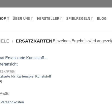
HOP
ÜBER UNS
HERSTELLER
SPIELREGELN
BLOG
IELE
/
ERSATZKARTEN
Einzelnes Ergebnis wird angezei
TZKARTEN
zkarte für Kartenspiel Kunststoff
9
€
 MwSt.
.
Versandkosten