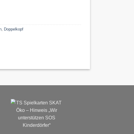
n
,
Doppelkopf