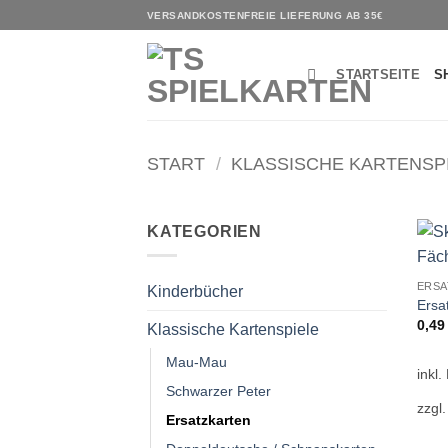
Zum
VERSANDKOSTENFREIE LIEFERUNG AB 35€
Inhalt
springen
STARTSEITE
S
START
/
KLASSISCHE KARTENSP
KATEGORIEN
ERSA
Kinderbücher
Ersat
0,4
Klassische Kartenspiele
Mau-Mau
inkl.
Schwarzer Peter
zzgl
Ersatzkarten